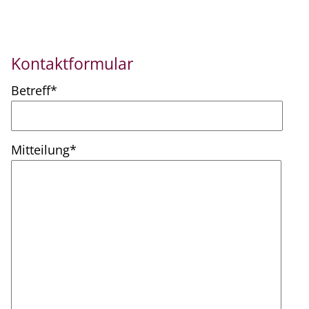
Kontaktformular
Pflichtfeld
Betreff
*
Pflichtfeld
Mitteilung
*